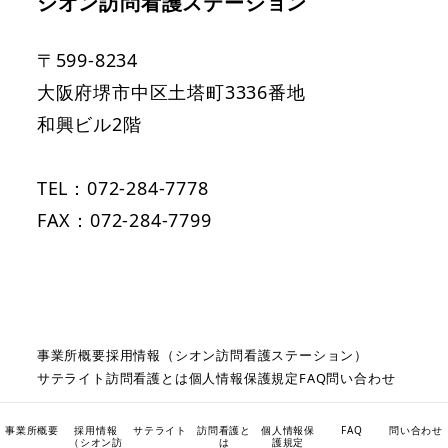
シオン訪問看護ステーション
〒599-8234
大阪府堺市中区土塔町3336番地
和興ビル2階
TEL：072-284-7778
FAX：072-284-7799
事業所概要
採用情報（シオン訪問看護ステーション）
サテライト
訪問看護とは
個人情報保護規定
FAQ
問い合わせ
事業所概要
採用情報
サテライト
訪問看護と
個人情報保
FAQ
問い合わせ
© 2010 ZION Visiting Nursing Station. All rights
（シオン訪
は
護規定